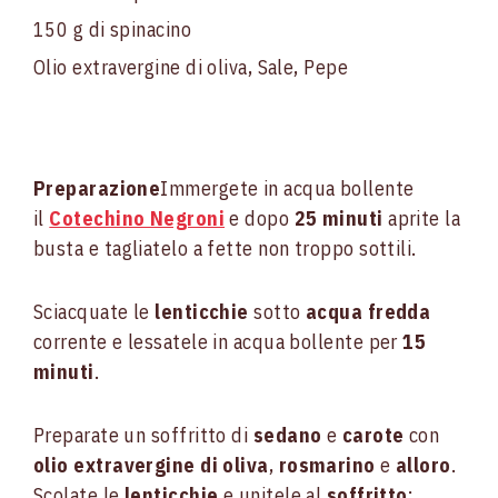
150 g di spinacino
Olio extravergine di oliva, Sale, Pepe
Preparazione
Immergete in acqua bollente
il
Cotechino Negroni
e dopo
25 minuti
aprite la
busta e tagliatelo a fette non troppo sottili.
Sciacquate le
lenticchie
sotto
acqua fredda
corrente e lessatele in acqua bollente per
15
minuti
.
Preparate un soffritto di
sedano
e
carote
con
olio extravergine di oliva
,
rosmarino
e
alloro
.
Scolate le
lenticchie
e unitele al
soffritto
;