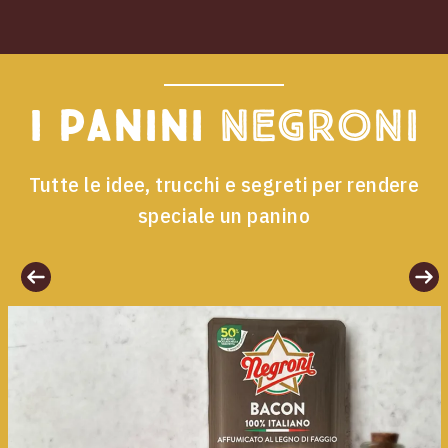
I panini
Negroni
Tutte le idee, trucchi e segreti per rendere
speciale un panino