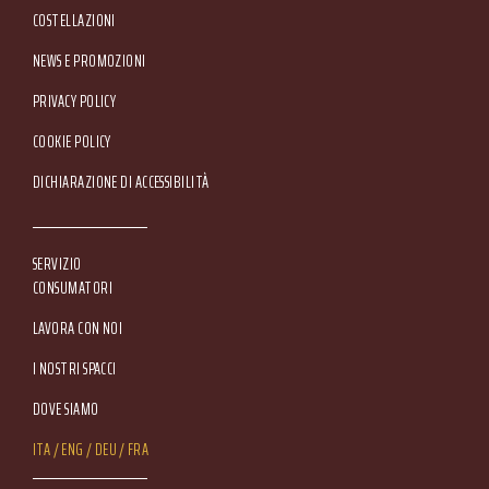
COSTELLAZIONI
NEWS E PROMOZIONI
Footer Service Menu
PRIVACY POLICY
COOKIE POLICY
DICHIARAZIONE DI ACCESSIBILITÀ
SERVIZIO
CONSUMATORI
LAVORA CON NOI
I NOSTRI SPACCI
DOVE SIAMO
Lang Menu
ITA
ENG
DEU
FRA