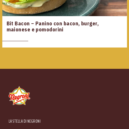
Bit Bacon – Panino con bacon, burger,
maionese e pomodorini
Piazzale Apollinare Veronesi, 1 - 37036 San Martino Buon Albergo (VR) Italia Tel. +39
045.87.94.111 - Fax +39 045.89.20.810 N. Registro Imprese di Verona e C.F. e P.IVA
00233470236 - R.E.A. Verona n. 110039 - Capitale Sociale € 5.000.000 i.v. Sede
Main menu
LA STELLA DI NEGRONI
Amministrativa: Via Valpantena, 18/G - Quinto di Valpantena 37142 Verona (Italia) -