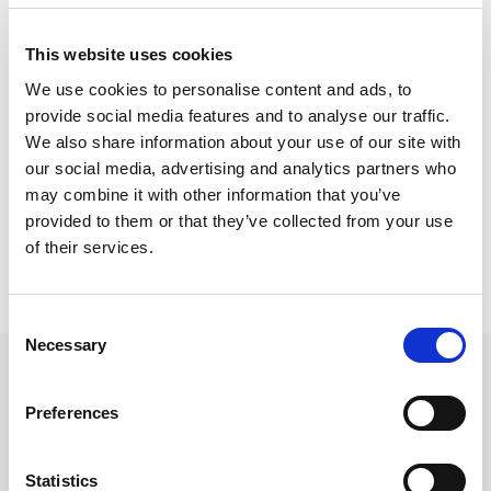
con i salumi Negroni
This website uses cookies
-
Millefoglie di broccoli e
We use cookies to personalise content and ads, to
Negronetto
-
Involtini di Gran Crudo Stella
provide social media features and to analyse our traffic.
con verdure croccanti e burrata
-
Mortadella
We also share information about your use of our site with
con polpo e patate, l'antipasto
our social media, advertising and analytics partners who
goloso
-
Pizzottelle alle olive con cotto e
may combine it with other information that you’ve
provolone
provided to them or that they’ve collected from your use
of their services.
Consent
Necessary
Selection
Prodotti
Preferences
Utilizzati
Statistics