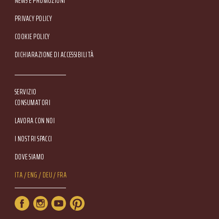
NEWS E PROMOZIONI
Footer Service Menu
PRIVACY POLICY
COOKIE POLICY
DICHIARAZIONE DI ACCESSIBILITÀ
SERVIZIO
CONSUMATORI
LAVORA CON NOI
I NOSTRI SPACCI
DOVE SIAMO
Lang Menu
ITA
ENG
DEU
FRA
Service Menu