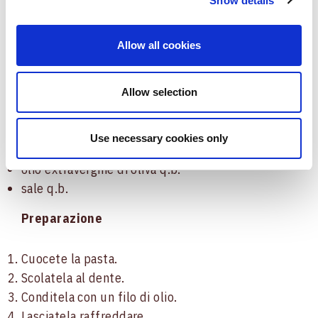
Show details
Ingredienti
Allow all cookies
250 g di pasta corta
300 g di pomodorini datterini
200 g di
Prosciutto cotto Alta Qualità Negroni
Allow selection
1 avocado maturo
1/2 carota
Use necessary cookies only
basilico fresco q.b.
olio extravergine di oliva q.b.
sale q.b.
Preparazione
Cuocete la pasta.
Scolatela al dente.
Conditela con un filo di olio.
Lasciatela raffreddare.