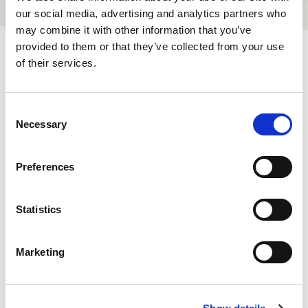
our social media, advertising and analytics partners who
may combine it with other information that you’ve
provided to them or that they’ve collected from your use
of their services.
Insalata di pasta con avocado e
Consent
prosciutto
Necessary
Selection
Un grande classico dei
pranzi estivi veloci
.
Preferences
Dati pratici
Statistics
Tempo di preparazione:
25 minuti
Marketing
Cottura:
bollitura
Difficoltà:
facile
Porzioni:
4 persone