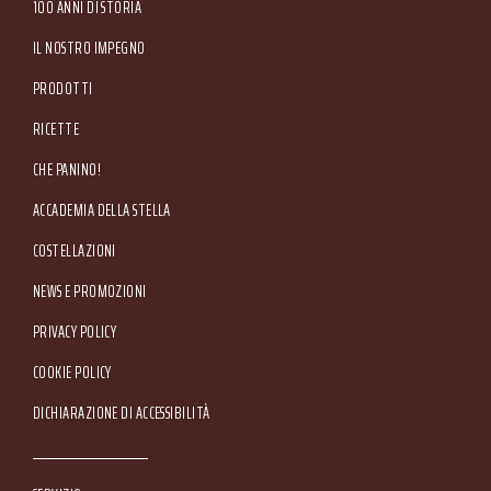
Tel. +39 045.80.97.511 - Fax +39 045.55.15.89
100 ANNI DI STORIA
IL NOSTRO IMPEGNO
PRODOTTI
RICETTE
CHE PANINO!
ACCADEMIA DELLA STELLA
COSTELLAZIONI
NEWS E PROMOZIONI
Footer Service Menu
PRIVACY POLICY
COOKIE POLICY
DICHIARAZIONE DI ACCESSIBILITÀ