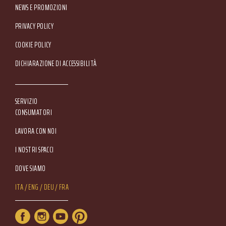
NEWS E PROMOZIONI
Footer Service Menu
PRIVACY POLICY
COOKIE POLICY
DICHIARAZIONE DI ACCESSIBILITÀ
SERVIZIO
CONSUMATORI
LAVORA CON NOI
I NOSTRI SPACCI
DOVE SIAMO
Lang Menu
ITA
ENG
DEU
FRA
Service Menu