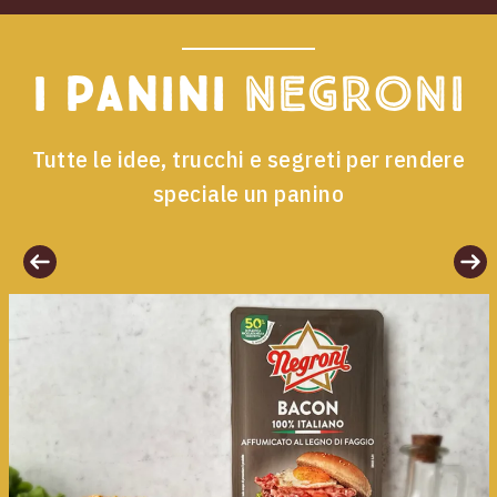
I panini
Negroni
Tutte le idee, trucchi e segreti per rendere
speciale un panino