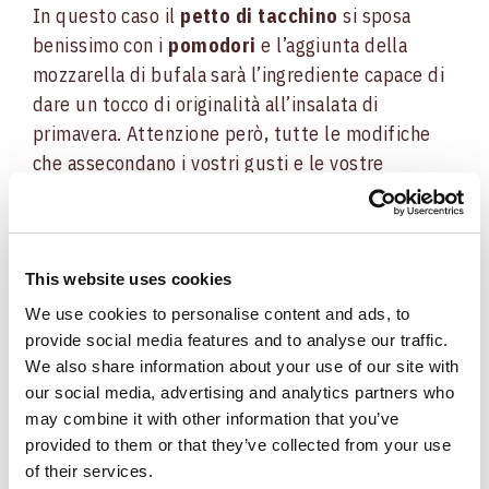
In questo caso il
petto di tacchino
si sposa
benissimo con i
pomodori
e l’aggiunta della
mozzarella di bufala sarà l’ingrediente capace di
dare un tocco di originalità all’insalata di
primavera. Attenzione però, tutte le modifiche
che assecondano i vostri gusti e le vostre
attitudini culinarie e da chef sono bene accette:
in cucina del resto, tutto diventa magico con un
tocco di originalità. Come rendera la ricetta
dell'insalata vostra e soltanto vostra?
This website uses cookies
Ovviamente scegliendo una salsa che si abbini
We use cookies to personalise content and ads, to
aglin ingredienti: provate la classica
maionese
, o
provide social media features and to analyse our traffic.
We also share information about your use of our site with
la vivace
senape
, entrambe saranno perfette per
our social media, advertising and analytics partners who
il vostro piatto!
may combine it with other information that you’ve
provided to them or that they’ve collected from your use
of their services.