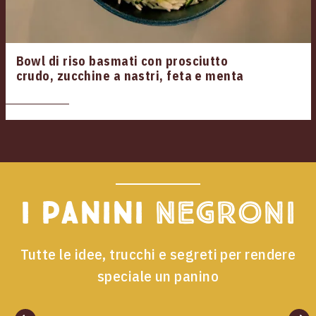
Bowl di riso basmati con prosciutto
crudo, zucchine a nastri, feta e menta
I panini
Negroni
Tutte le idee, trucchi e segreti per rendere
speciale un panino