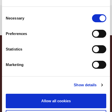
Consent
Necessary
Selection
Preferences
Le ricette
Statistics
Negroni
Marketing
Tutte le idee, trucchi e segreti per rendere
Show details
speciale un piatto
Allow all cookies
ricette
Le
Negroni