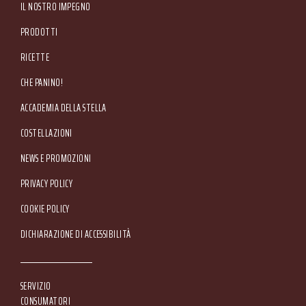
IL NOSTRO IMPEGNO
PRODOTTI
RICETTE
CHE PANINO!
ACCADEMIA DELLA STELLA
COSTELLAZIONI
NEWS E PROMOZIONI
Footer Service Menu
PRIVACY POLICY
COOKIE POLICY
DICHIARAZIONE DI ACCESSIBILITÀ
SERVIZIO
CONSUMATORI