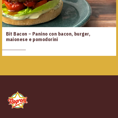
Bit Bacon – Panino con bacon, burger,
maionese e pomodorini
Piazzale Apollinare Veronesi, 1 - 37036 San Martino Buon Albergo (VR) Italia Tel. +39
045.87.94.111 - Fax +39 045.89.20.810 N. Registro Imprese di Verona e C.F. e P.IVA