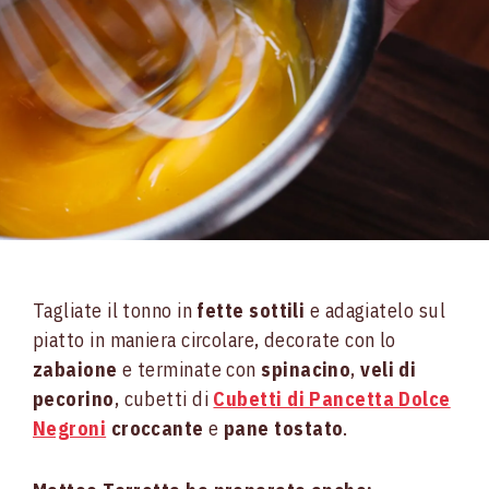
Tagliate il tonno in
fette sottili
e adagiatelo sul
piatto in maniera circolare, decorate con lo
zabaione
e terminate con
spinacino
,
veli di
pecorino
, cubetti di
Cubetti di Pancetta Dolce
Negroni
croccante
e
pane tostato
.