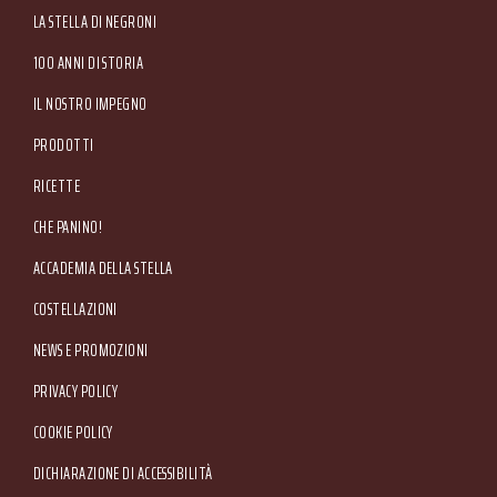
00233470236 - R.E.A. Verona n. 110039 - Capitale Sociale € 5.000.000 i.v. Sede
Main menu
LA STELLA DI NEGRONI
Amministrativa: Via Valpantena, 18/G - Quinto di Valpantena 37142 Verona (Italia) -
Tel. +39 045.80.97.511 - Fax +39 045.55.15.89
100 ANNI DI STORIA
IL NOSTRO IMPEGNO
PRODOTTI
RICETTE
CHE PANINO!
ACCADEMIA DELLA STELLA
COSTELLAZIONI
NEWS E PROMOZIONI
Footer Service Menu
PRIVACY POLICY
COOKIE POLICY
DICHIARAZIONE DI ACCESSIBILITÀ