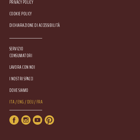
Footer Service Menu
PRIVACY POLICY
COOKIE POLICY
DICHIARAZIONE DI ACCESSIBILITÀ
SERVIZIO
CONSUMATORI
LAVORA CON NOI
I NOSTRI SPACCI
DOVE SIAMO
Lang Menu
ITA
ENG
DEU
FRA
Service Menu