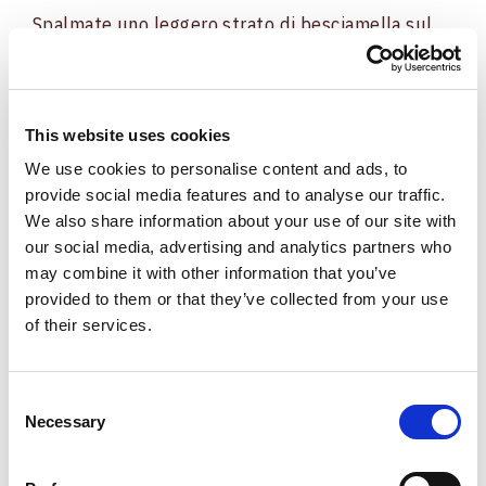
Spalmate uno leggero strato di besciamella sul
fondo della teglia e anche sui bordi in modo che
il primo strato di pasta resti morbido. Stendete il
primo strato di pasta e poi seguite la
This website uses cookies
sequenza: besciamella, parmigiano, prosciutto
cotto, melanzane, mozzarella e salsiccia quindi
We use cookies to personalise content and ads, to
provide social media features and to analyse our traffic.
uno strato di pasta.
We also share information about your use of our site with
our social media, advertising and analytics partners who
Tenete da parte un po' di besciamella da
may combine it with other information that you’ve
stendere sull'ultimo strato con un po' di
provided to them or that they’ve collected from your use
parmigiano in modo da far dorare la superficie.
of their services.
Basteranno circa 30 minuti perché la lasagna sia
pronta.
Consent
Necessary
Selection