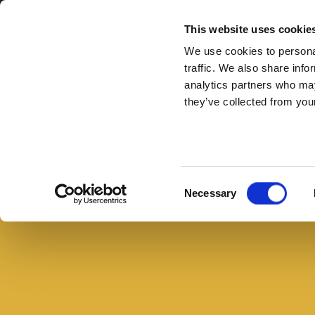
Secondary Menu
I nostri valori
This website uses cookie
We use cookies to personal
traffic. We also share info
analytics partners who may
they’ve collected from your
Main menu
Skip to main content
Roche
di
caprino
Consent
Necessary
e
Selection
petali
di
tacchino
con