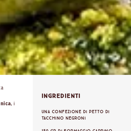
ta
Ingredienti
enica
, i
Una confezione di Petto di
tacchino Negroni
150 gr di formaggio caprino