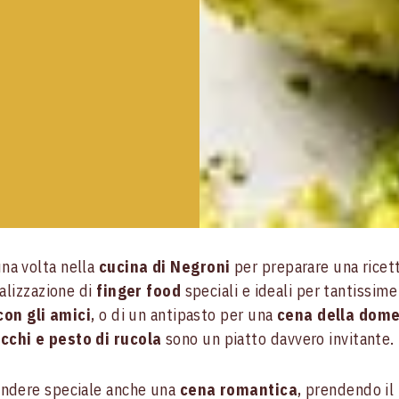
na volta nella
cucina di Negroni
per preparare una ricet
ealizzazione di
finger food
speciali e ideali per tantissime
con gli amici
, o di un antipasto per una
cena della dom
cchi e pesto di rucola
sono un piatto davvero invitante.
endere speciale anche una
cena romantica
, prendendo il