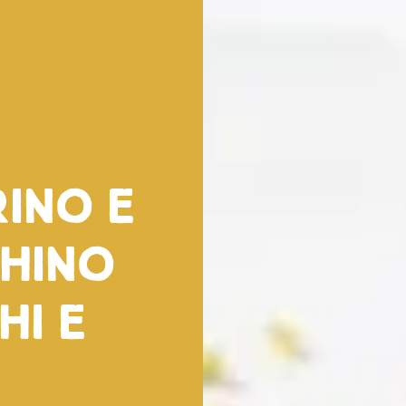
rino e
chino
hi e