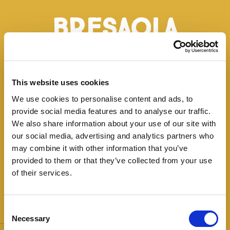
Bresaola
Sottofesa
This website uses cookies
Boeuf affiné typique de la Valtelline (Alpes
We use cookies to personalise content and ads, to
Italiennes Centrales), il est produit à partir de
provide social media features and to analyse our traffic.
viande de boeuf sous la culotte. La viande est
We also share information about your use of our site with
salée, finement assaisonnée, mise dans un boyau
our social media, advertising and analytics partners who
et laissée sécher.
may combine it with other information that you’ve
provided to them or that they’ve collected from your use
of their services.
Consent
Disponible En:
Les étoiles:
Necessary
Selection