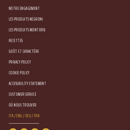
Amministrativa: Via Valpantena, 18/G - Quinto di Valpantena 37142 Verona (Italia) -
Tel. +39 045.80.97.511 - Fax +39 045.55.15.89
NOTRE ENGAGEMENT
LES PRODUITS NEGRONI
LES PRODUITS MONTORSI
RECETTES
GOÛT ET CARACTÈRE
Footer Service Menu
PRIVACY POLICY
COOKIE POLICY
ACCESSIBILITY STATEMENT
CUSTOMER SERVICE
OÙ NOUS TROUVER
Lang Menu
ITA
ENG
DEU
FRA
Service Menu