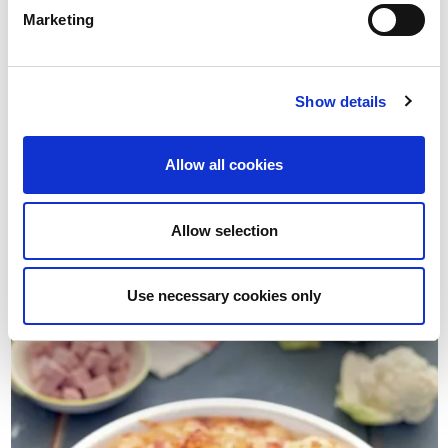
Marketing
Show details
Crespelle con Cubetti di Pancetta
Allow all cookies
Affumicata Negroni e zucca
Allow selection
Use necessary cookies only