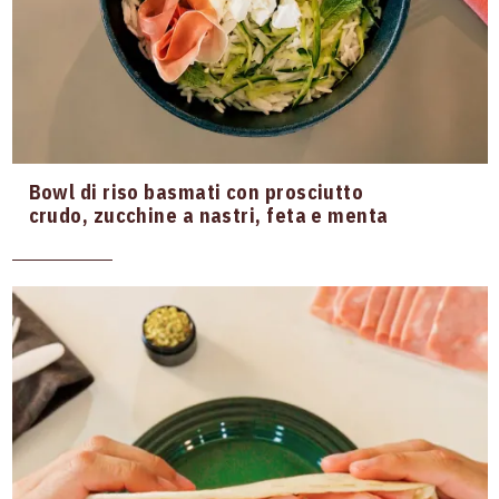
PIADINE
Con
CUBETTI E PETALI
PROSCIUTTO COTTO
SPECIALITÀ DI ZIBELLO E
PROSCIUTTO CRUDO
Bowl di riso basmati con prosciutto
STAGIONATE
crudo, zucchine a nastri, feta e menta
PRECOTTI
MORTADELLA
SALAME
NEGRONETTO
WURSTEL GOLOSINO
Quando
Pranzo
Cena sul divano
Brunch
Aperitivo