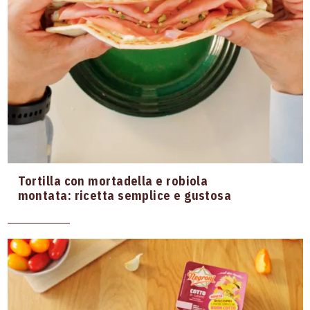
Picnic
Last minute
Merenda
Colazione salata
Quanto
+60
5
10
20
40
60
Difficoltà
Tortilla con mortadella e robiola
montata: ricetta semplice e gustosa
FACILE
MEDIO