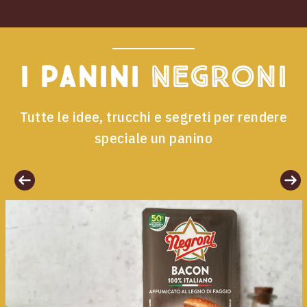
I panini
Negroni
Tutte le idee, trucchi e segreti per rendere
speciale un panino