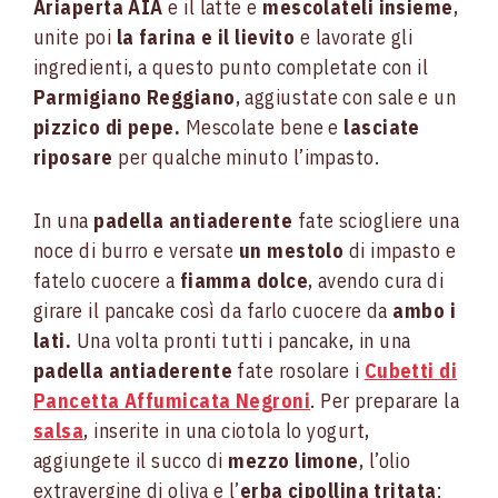
Ariaperta AIA
e il latte e
mescolateli insieme
,
unite poi
la farina e il lievito
e lavorate gli
ingredienti, a questo punto completate con il
Parmigiano Reggiano
, aggiustate con sale e un
pizzico di pepe.
Mescolate bene e
lasciate
riposare
per qualche minuto l’impasto.
In una
padella antiaderente
fate sciogliere una
noce di burro e versate
un mestolo
di impasto e
fatelo cuocere a
fiamma dolce
, avendo cura di
girare il pancake così da farlo cuocere da
ambo i
lati.
Una volta pronti tutti i pancake, in una
padella antiaderente
fate rosolare i
Cubetti di
Pancetta Affumicata Negroni
. Per preparare la
salsa
, inserite in una ciotola lo yogurt,
aggiungete il succo di
mezzo limone
, l’olio
extravergine di oliva e l’
erba cipollina tritata
: