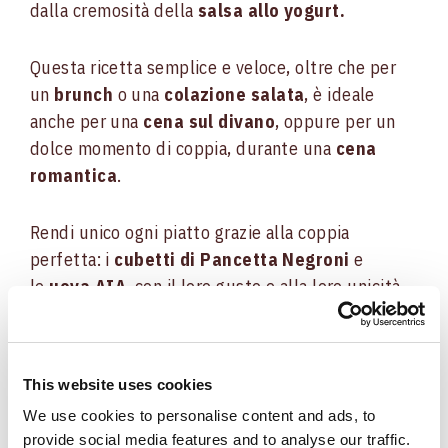
dalla cremosità della
salsa allo yogurt.
Questa ricetta semplice e veloce, oltre che per
un
brunch
o una
colazione salata
, è ideale
anche per una
cena sul divano
, oppure per un
dolce momento di coppia, durante una
cena
romantica
.
Rendi unico ogni piatto grazie alla coppia
perfetta: i
cubetti di Pancetta Negroni
e
le
uova AIA
, con il loro gusto e alla loro unicità,
sono i protagonisti del nostro speciale ricettario.
Dalla
colazione dei campioni
, passando per
il
brunch
e i
pranzi di famiglia
, senza
This website uses cookies
dimenticare una
cena a lume di candela
fino ad
We use cookies to personalise content and ads, to
arrivare agli
spaghetti di mezzanotte
.
provide social media features and to analyse our traffic.