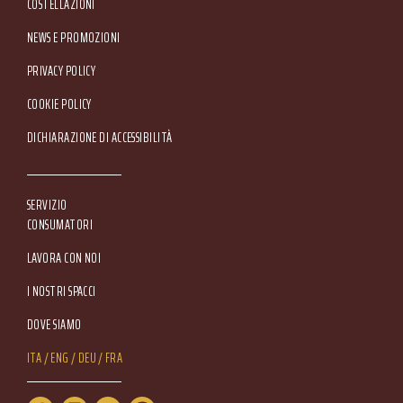
COSTELLAZIONI
NEWS E PROMOZIONI
Footer Service Menu
PRIVACY POLICY
COOKIE POLICY
DICHIARAZIONE DI ACCESSIBILITÀ
SERVIZIO
CONSUMATORI
LAVORA CON NOI
I NOSTRI SPACCI
DOVE SIAMO
Lang Menu
ITA
ENG
DEU
FRA
Service Menu