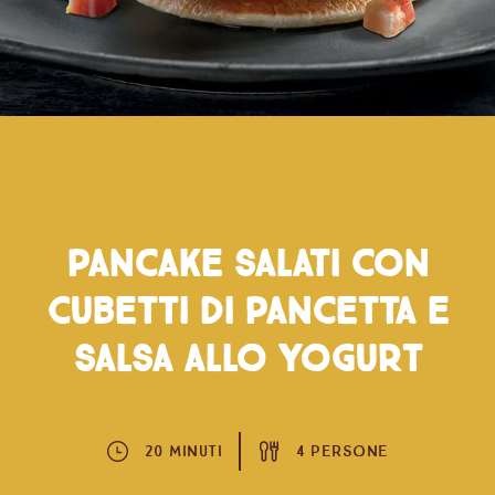
yogurt
Pancake salati con
Cubetti di Pancetta e
salsa allo yogurt
20 Minuti
4 Persone