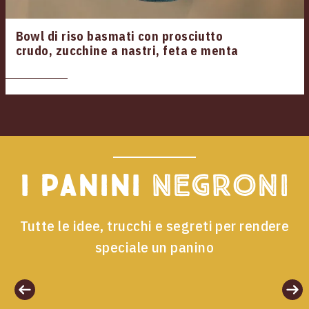
Bowl di riso basmati con prosciutto
crudo, zucchine a nastri, feta e menta
I panini
Negroni
Tutte le idee, trucchi e segreti per rendere
speciale un panino