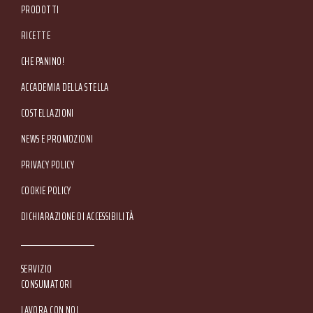
PRODOTTI
RICETTE
CHE PANINO!
ACCADEMIA DELLA STELLA
COSTELLAZIONI
NEWS E PROMOZIONI
Footer Service Menu
PRIVACY POLICY
COOKIE POLICY
DICHIARAZIONE DI ACCESSIBILITÀ
SERVIZIO
CONSUMATORI
LAVORA CON NOI