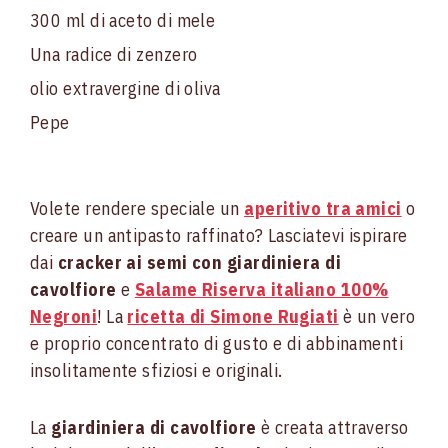
300 ml di aceto di mele
Una radice di zenzero
olio extravergine di oliva
Pepe
Volete rendere speciale un
aperitivo tra amici
o
creare un antipasto raffinato? Lasciatevi ispirare
dai
cracker ai semi con giardiniera di
cavolfiore
e
Salame Riserva italiano 100%
Negroni
! La
ricetta di Simone Rugiati
è un vero
e proprio concentrato di gusto e di abbinamenti
insolitamente sfiziosi e originali.
La
giardiniera di cavolfiore
è creata attraverso