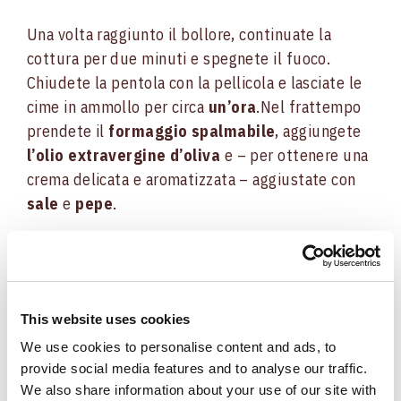
Una volta raggiunto il bollore, continuate la
cottura per due minuti e spegnete il fuoco.
Chiudete la pentola con la pellicola e lasciate le
cime in ammollo per circa
un’ora
.
Nel frattempo
prendete il
formaggio spalmabile
, aggiungete
l’olio extravergine d’oliva
e – per ottenere una
crema delicata e aromatizzata – aggiustate con
sale
e
pepe
.
Componete i vostri cracker con una
crema di
formaggio
, un pizzico di
paprika
, le
cimette
e
completate con il
Salame Riserva 100%
This website uses cookies
italiano Negroni
.
We use cookies to personalise content and ads, to
provide social media features and to analyse our traffic.
We also share information about your use of our site with