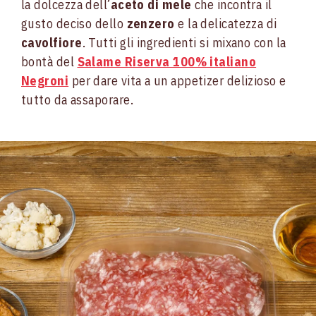
la dolcezza dell’
aceto di mele
che incontra il
gusto deciso dello
zenzero
e la delicatezza di
cavolfiore
. Tutti gli ingredienti si mixano con la
bontà del
Salame Riserva 100% italiano
Negroni
per dare vita a un appetizer delizioso e
tutto da assaporare.