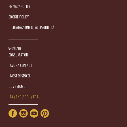
Footer Service Menu
PRIVACY POLICY
COOKIE POLICY
DICHIARAZIONE DI ACCESSIBILITÀ
SERVIZIO
CONSUMATORI
LAVORA CON NOI
I NOSTRI SPACCI
DOVE SIAMO
Lang Menu
ITA
ENG
DEU
FRA
Service Menu