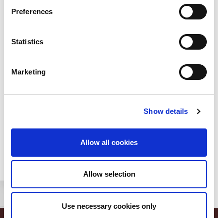
PANZANELLA CON CUBETTI DI
RADICCHIO CON CUBETTI DI
Preferences
COTTO, POMODORINI E
COTTO NEGRONI E SCAMORZA
ALBICOCCHE
Statistics
Marketing
Show details
Allow all cookies
PASTA GRATINATA CON STICK DI
GUANCIALE NEGRONI E
MOZZARELLA
Allow selection
Products Categories
Affettati
Use necessary cookies only