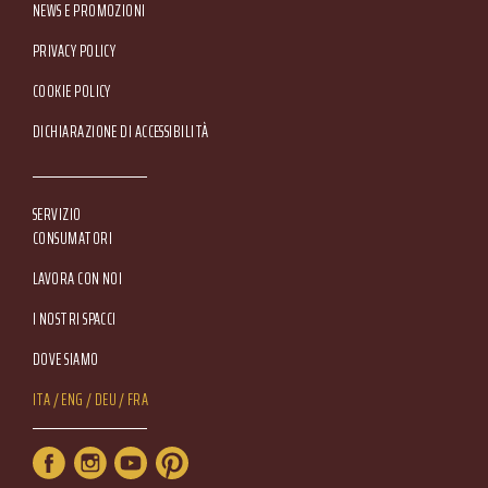
NEWS E PROMOZIONI
Footer Service Menu
PRIVACY POLICY
COOKIE POLICY
DICHIARAZIONE DI ACCESSIBILITÀ
SERVIZIO
CONSUMATORI
LAVORA CON NOI
I NOSTRI SPACCI
DOVE SIAMO
Lang Menu
ITA
ENG
DEU
FRA
Service Menu