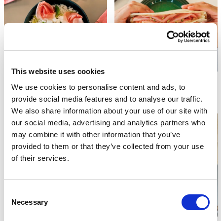
This website uses cookies
BOWL DI RISO BASMATI CON
TORTILLA CON MORTADELLA E
We use cookies to personalise content and ads, to
PROSCIUTTO CRUDO, ZUCCHINE A
ROBIOLA MONTATA: RICETTA
NASTRI, FETA E MENTA
SEMPLICE E GUSTOSA
provide social media features and to analyse our traffic.
We also share information about your use of our site with
our social media, advertising and analytics partners who
may combine it with other information that you’ve
provided to them or that they’ve collected from your use
of their services.
Consent
Necessary
Selection