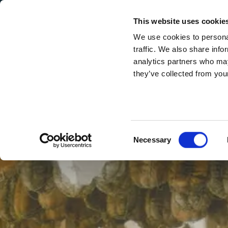
Secondary Menu
Nos valeurs
This website uses cookie
We use cookies to personal
traffic. We also share info
analytics partners who may
they’ve collected from your
Main menu
Skip to main content
SERVICE
ET
INNOVATION
Consent
Necessary
Selection