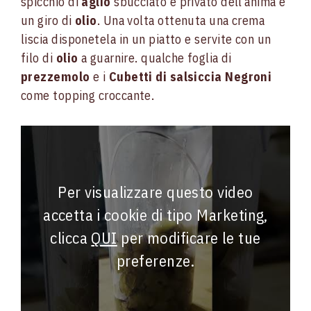
spicchio di
aglio
sbucciato e privato dell’anima e
un giro di
olio
. Una volta ottenuta una crema
liscia disponetela in un piatto e servite con un
filo di
olio
a guarnire. qualche foglia di
prezzemolo
e i
Cubetti di salsiccia Negroni
come topping croccante.
Per visualizzare questo video
accetta i cookie di tipo Marketing,
clicca
QUI
per modificare le tue
preferenze.