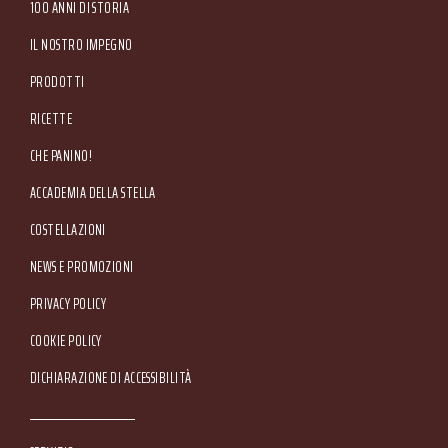
Tel. +39 045.80.97.511 - Fax +39 045.55.15.89
100 ANNI DI STORIA
IL NOSTRO IMPEGNO
PRODOTTI
RICETTE
CHE PANINO!
ACCADEMIA DELLA STELLA
COSTELLAZIONI
NEWS E PROMOZIONI
Footer Service Menu
PRIVACY POLICY
COOKIE POLICY
DICHIARAZIONE DI ACCESSIBILITÀ