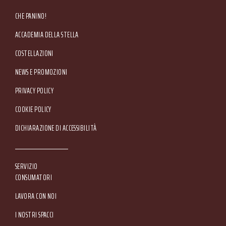
CHE PANINO!
ACCADEMIA DELLA STELLA
COSTELLAZIONI
NEWS E PROMOZIONI
Footer Service Menu
PRIVACY POLICY
COOKIE POLICY
DICHIARAZIONE DI ACCESSIBILITÀ
SERVIZIO
CONSUMATORI
LAVORA CON NOI
I NOSTRI SPACCI