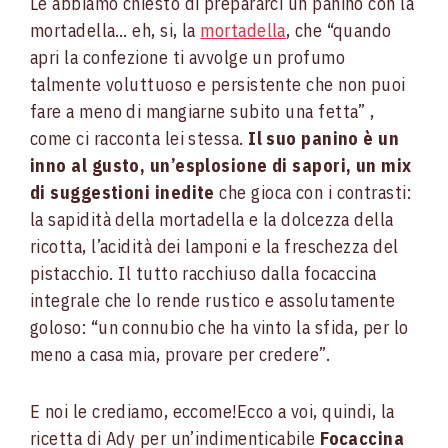
Le abbiamo chiesto di prepararci un panino con la
mortadella… eh, si, la
mortadella
, che “quando
apri la confezione ti avvolge un profumo
talmente voluttuoso e persistente che non puoi
fare a meno di mangiarne subito una fetta” ,
come ci racconta lei stessa.
Il suo panino è un
inno al gusto, un’esplosione di sapori, un mix
di suggestioni inedite
che gioca con i contrasti:
la sapidità della mortadella e la dolcezza della
ricotta, l’acidità dei lamponi e la freschezza del
pistacchio. Il tutto racchiuso dalla focaccina
integrale che lo rende rustico e assolutamente
goloso: “un connubio che ha vinto la sfida, per lo
meno a casa mia, provare per credere”.
E noi le crediamo, eccome!Ecco a voi, quindi, la
ricetta di Ady per un’indimenticabile
Focaccina